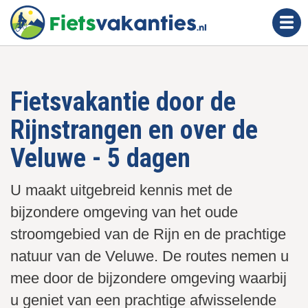
O
v
e
r
s
Fietsvakantie door de
l
a
Rijnstrangen en over de
a
n
Veluwe - 5 dagen
e
n
U maakt uitgebreid kennis met de
n
bijzondere omgeving van het oude
a
stroomgebied van de Rijn en de prachtige
a
natuur van de Veluwe. De routes nemen u
r
d
mee door de bijzondere omgeving waarbij
e
u geniet van een prachtige afwisselende