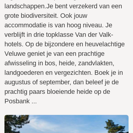
i
landschappen.Je bent verzekerd van een
n
grote biodiversiteit. Ook jouw
h
o
accommodatie is van hoog niveau. Je
u
verblijft in drie topklasse Van der Valk-
d
hotels. Op de bijzondere en heuvelachtige
g
Veluwe geniet je van een prachtige
a
afwisseling in bos, heide, zandvlakten,
a
n
landgoederen en vergezichten. Boek je in
augustus of september, dan beleef je de
prachtig paars bloeiende heide op de
Posbank ...