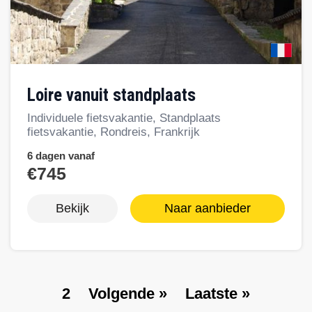
Loire vanuit standplaats
Individuele fietsvakantie, Standplaats
fietsvakantie, Rondreis, Frankrijk
6 dagen vanaf
€745
Bekijk
Naar aanbieder
P
2
V
Volgende »
L
Laatste »
Paginering
a
o
a