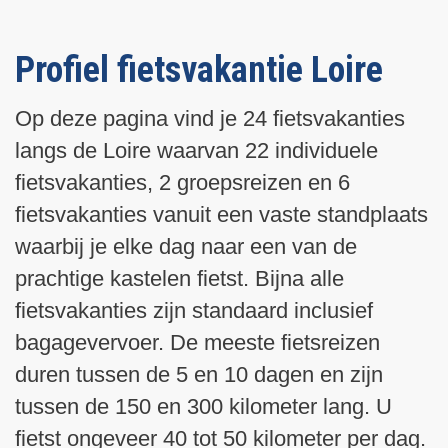
g
l
a
e
g
t
Profiel fietsvakantie Loire
e
s
n
t
Op deze pagina vind je 24 fietsvakanties
d
e
langs de Loire waarvan 22 individuele
e
p
p
a
fietsvakanties, 2 groepsreizen en 6
a
g
fietsvakanties vanuit een vaste standplaats
g
i
waarbij je elke dag naar een van de
i
n
prachtige kastelen fietst. Bijna alle
n
a
fietsvakanties zijn standaard inclusief
a
bagagevervoer. De meeste fietsreizen
duren tussen de 5 en 10 dagen en zijn
tussen de 150 en 300 kilometer lang. U
fietst ongeveer 40 tot 50 kilometer per dag.