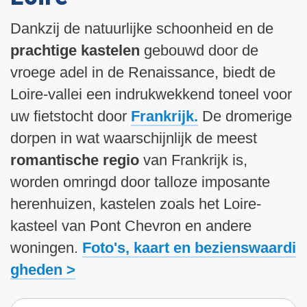
i
n
Dankzij de natuurlijke schoonheid en de
h
prachtige kastelen
gebouwd door de
o
vroege adel in de Renaissance, biedt de
u
d
Loire-vallei een indrukwekkend toneel voor
g
uw fietstocht door
Frankrijk.
De dromerige
a
dorpen in wat waarschijnlijk de meest
a
romantische regio
van Frankrijk is,
n
worden omringd door talloze imposante
herenhuizen, kastelen zoals het Loire-
kasteel van Pont Chevron en andere
woningen.
Foto's, kaart en bezienswaardi
gheden