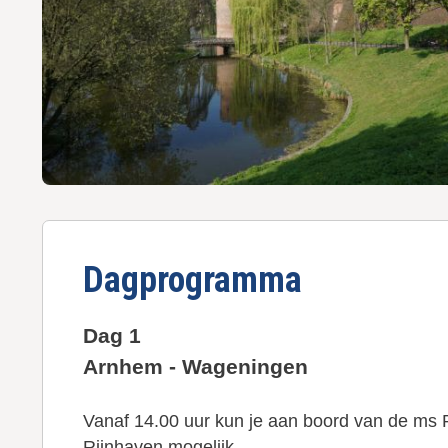
u
d
g
a
a
n
Dagprogramma
Dag 1
Arnhem - Wageningen
Vanaf 14.00 uur kun je aan boord van de ms P
Rijnhaven mogelijk.