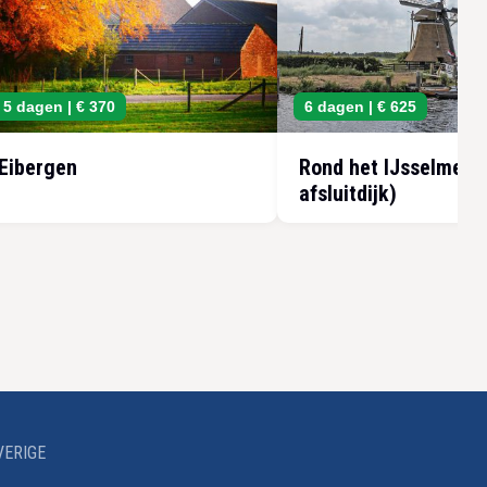
5 dagen |
€ 370
6 dagen |
€ 625
Eibergen
Rond het IJsselmeer
afsluitdijk)
VERIGE