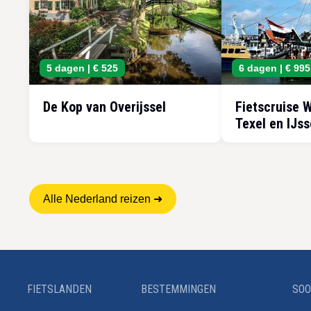
5 dagen |
€ 525
6 dagen |
€ 995
De Kop van Overijssel
Fietscruise 
Texel en IJs
Alle Nederland reizen ➜
FIETSLANDEN
BESTEMMINGEN
SOO