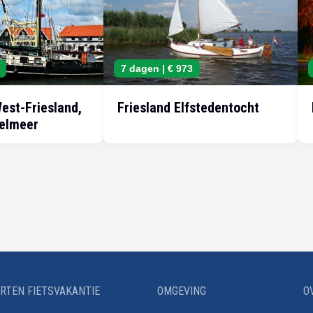
7 dagen |
€ 973
West-Friesland,
Friesland Elfstedentocht
selmeer
RTEN FIETSVAKANTIE
OMGEVING
O