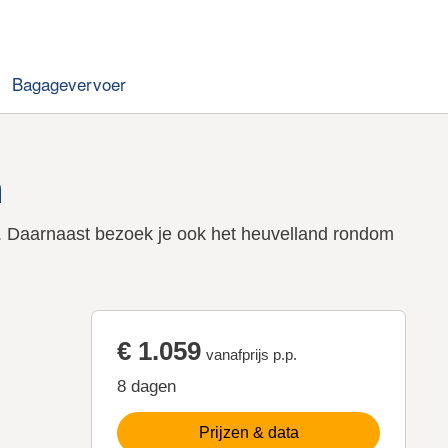
Bagagevervoer
n
ch. Daarnaast bezoek je ook het heuvelland rondom
€ 1.059
vanafprijs p.p.
8 dagen
Prijzen & data