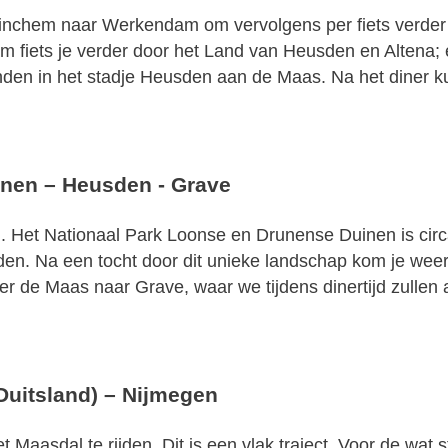
inchem naar Werkendam om vervolgens per fiets verder 
 fiets je verder door het Land van Heusden en Altena; 
e vinden in het stadje Heusden aan de Maas. Na het diner
nen – Heusden - Grave
l. Het Nationaal Park Loonse en Drunense Duinen is cir
nden. Na een tocht door dit unieke landschap kom je wee
er de Maas naar Grave, waar we tijdens dinertijd zullen a
Duitsland) – Nijmegen
Maasdal te rijden. Dit is een vlak traject. Voor de wat st