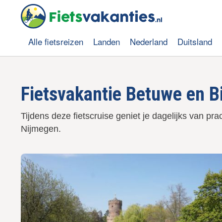
O
v
e
r
Alle fietsreizen
Landen
Nederland
Duitsland
s
Hoofdnavigatie
l
a
a
Fietsvakantie Betuwe en Bi
n
e
n
Tijdens deze fietscruise geniet je dagelijks van 
n
Nijmegen.
a
a
r
d
e
i
n
h
o