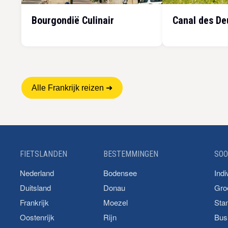
Bourgondië Culinair
Canal des De
Alle Frankrijk reizen ➜
FIETSLANDEN
BESTEMMINGEN
SOO
Nederland
Bodensee
Indi
Duitsland
Donau
Gro
Frankrijk
Moezel
Stan
Oostenrijk
Rijn
Bus 