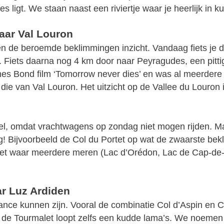
 ligt. We staan naast een riviertje waar je heerlijk in 
naar Val Louron
 de beroemde beklimmingen inzicht. Vandaag fiets je d
. Fiets daarna nog 4 km door naar Peyragudes, een pitti
ames Bond film ‘Tomorrow never dies’ en was al meerdere
die van Val Louron. Het uitzicht op de Vallee du Louron
el, omdat vrachtwagens op zondag niet mogen rijden. Ma
ng! Bijvoorbeeld de Col du Portet op wat de zwaarste be
t waar meerdere meren (Lac d’Orédon, Lac de Cap-de-
ar Luz Ardiden
ance kunnen zijn. Vooral de combinatie Col d’Aspin en 
de Tourmalet loopt zelfs een kudde lama’s. We noemen he