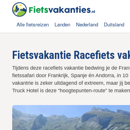
O
v
e
r
Alle fietsreizen
Landen
Nederland
Duitsland
s
Hoofdnavigatie
l
a
a
Fietsvakantie Racefiets va
n
e
n
Tijdens deze racefiets vakantie bedwing je de Fr
n
fietssafari door Frankrijk, Spanje én Andorra, in 
a
a
vakantrie is zeker uitdagend of extreem, maar jij 
r
Truck Hotel is deze “hoogtepunten-route” te maken.
d
e
i
n
h
o