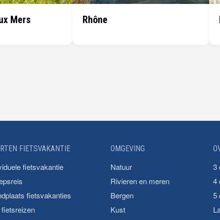
ux Mers
Rhône
RTEN FIETSVAKANTIE
OMGEVING
O
viduele fietsvakantie
Natuur
3
epsreis
Rivieren en meren
4
dplaats fietsvakanties
Bergen
5
fietsreizen
Kust
La