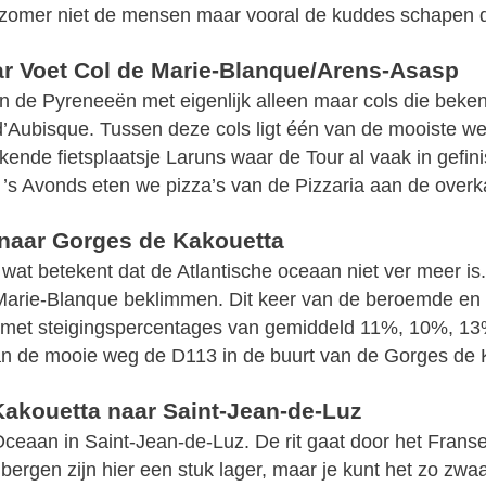
 zomer niet de mensen maar vooral de kuddes schapen
ar Voet Col de Marie-Blanque/Arens-Asasp
 de Pyreneeën met eigenlijk alleen maar cols die bekend
 d’Aubisque. Tussen deze cols ligt één van de mooiste
ekende fietsplaatsje Laruns waar de Tour al vaak in gefi
’s Avonds eten we pizza’s van de Pizzaria aan de overk
naar Gorges de Kakouetta
 wat betekent dat de Atlantische oceaan niet ver meer is
Marie-Blanque beklimmen. Dit keer van de beroemde en zee
r met steigingspercentages van gemiddeld 11%, 10%, 13
aan de mooie weg de D113 in de buurt van de Gorges de 
Kakouetta naar Saint-Jean-de-Luz
Oceaan in Saint-Jean-de-Luz. De rit gaat door het Franse
rgen zijn hier een stuk lager, maar je kunt het zo zwaar