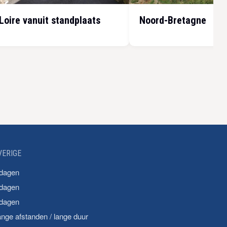
Loire vanuit standplaats
Noord-Bretagne
VERIGE
 dagen
 dagen
 dagen
nge afstanden / lange duur