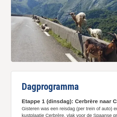
u
d
g
a
a
n
Dagprogramma
Etappe 1 (dinsdag): Cerbrère naar C
Gisteren was een reisdag (per trein of auto)
kustplaatje Cerbrère, vlak voor de Spaanse gr