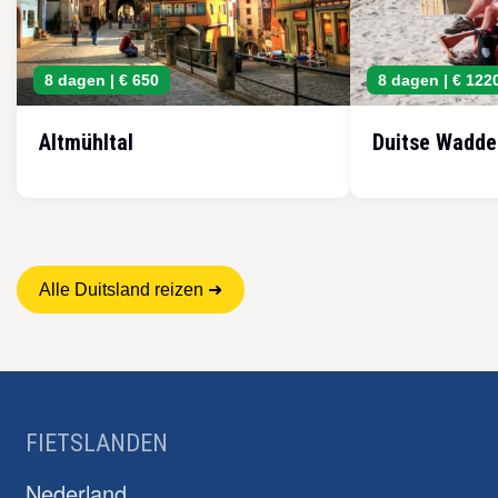
8 dagen |
€ 650
8 dagen |
€ 122
Altmühltal
Duitse Wadde
Alle Duitsland reizen ➜
FIETSLANDEN
Nederland