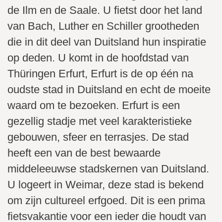
i
de Ilm en de Saale. U fietst door het land
n
van Bach, Luther en Schiller grootheden
h
o
die in dit deel van Duitsland hun inspiratie
u
op deden. U komt in de hoofdstad van
d
Thüringen Erfurt, Erfurt is de op één na
g
oudste stad in Duitsland en echt de moeite
a
waard om te bezoeken. Erfurt is een
a
n
gezellig stadje met veel karakteristieke
gebouwen, sfeer en terrasjes. De stad
heeft een van de best bewaarde
middeleeuwse stadskernen van Duitsland.
U logeert in Weimar, deze stad is bekend
om zijn cultureel erfgoed. Dit is een prima
fietsvakantie voor een ieder die houdt van