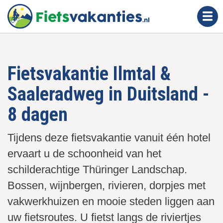
O
v
e
r
s
Fietsvakantie Ilmtal &
l
a
Saaleradweg in Duitsland -
a
n
8 dagen
e
n
Tijdens deze fietsvakantie vanuit één hotel
n
ervaart u de schoonheid van het
a
schilderachtige Thüringer Landschap.
a
Bossen, wijnbergen, rivieren, dorpjes met
r
d
vakwerkhuizen en mooie steden liggen aan
e
uw fietsroutes. U fietst langs de riviertjes