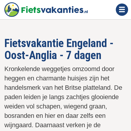
O
v
e
r
s
Fietsvakantie Engeland -
l
a
Oost-Anglia - 7 dagen
a
n
Kronkelende weggetjes omzoomd door
e
heggen en charmante huisjes zijn het
n
n
handelsmerk van het Britse platteland. De
a
paden leiden je langs zachtjes glooiende
a
weiden vol schapen, wiegend graan,
r
bosranden en hier en daar zelfs een
d
wijngaard. Daarnaast verken je de
e