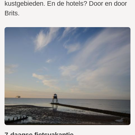
i
kustgebieden. En de hotels? Door en door
n
Brits.
h
o
u
d
g
a
a
n
7-daagse fietsvakantie