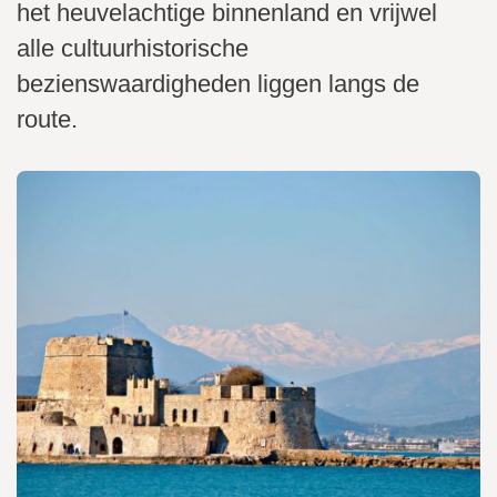
i
het heuvelachtige binnenland en vrijwel
n
alle cultuurhistorische
h
bezienswaardigheden liggen langs de
o
route.
u
d
g
a
a
n