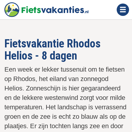
O
v
e
r
s
Fietsvakantie Rhodos
l
a
Helios - 8 dagen
a
n
Een week er lekker tussenuit om te fietsen
e
op Rhodos, het eiland van zonnegod
n
n
Helios. Zonneschijn is hier gegarandeerd
a
en de lekkere westenwind zorgt voor milde
a
temperaturen. Het landschap is verrassend
r
groen en de zee is echt zo blauw als op de
d
plaatjes. Er zijn tochten langs zee en door
e