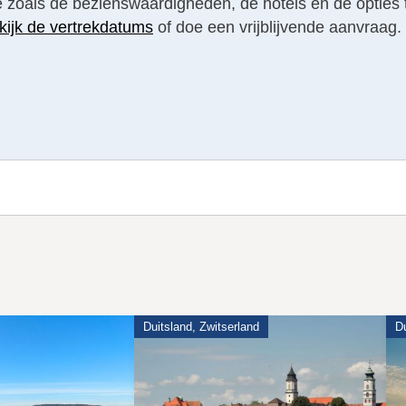
tie zoals de bezienswaardigheden, de hotels en de opties 
kijk de vertrekdatums
of doe een vrijblijvende aanvraag.
Duitsland, Zwitserland
Du