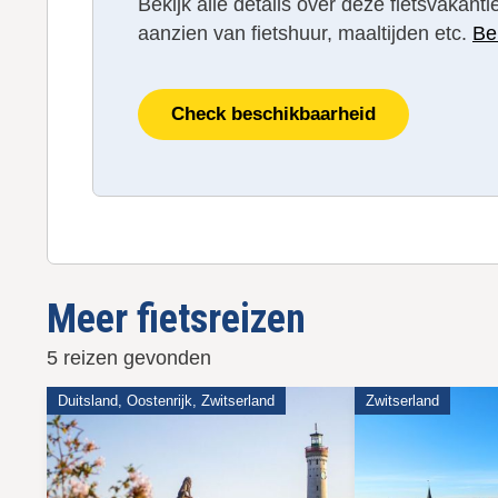
Bekijk alle details over deze fietsvakan
aanzien van fietshuur, maaltijden etc.
Be
Check beschikbaarheid
Meer fietsreizen
5 reizen gevonden
Duitsland, Oostenrijk, Zwitserland
Zwitserland