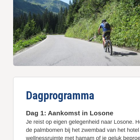
u
d
g
a
a
n
Dagprogramma
Dag 1: Aankomst in Losone
Je reist op eigen gelegenheid naar Losone. H
de palmbomen bij het zwembad van het hotel 
wellnessruimte met hamam of je geluk beproe