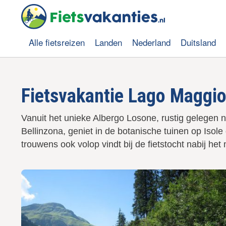
O
v
e
r
Alle fietsreizen
Landen
Nederland
Duitsland
s
Hoofdnavigatie
l
a
a
Fietsvakantie Lago Maggio
n
e
n
Vanuit het unieke Albergo Losone, rustig gelegen na
n
Bellinzona, geniet in de botanische tuinen op Isol
a
a
trouwens ook volop vindt bij de fietstocht nabij het
r
d
e
i
n
h
o