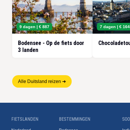
9 dagen |
€ 887
7 dagen |
€ 164
Bodensee - Op de fiets door
Chocoladeto
3 landen
Alle Duitsland reizen ➜
FIETSLANDEN
BESTEMMINGEN
SOO
Nederland
Bodensee
Indi