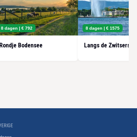
8 dagen |
€ 792
8 dagen |
€ 1575
Rondje Bodensee
Langs de Zwitserse 
VERIGE
 dagen