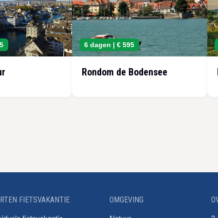
5
6 dagen |
€ 595
ur
Rondom de Bodensee
RTEN FIETSVAKANTIE
OMGEVING
O
viduele fietsvakantie
Natuur
3