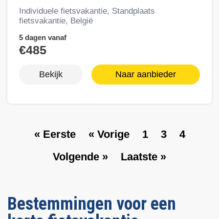
Individuele fietsvakantie, Standplaats
fietsvakantie, België
5 dagen vanaf
€485
Bekijk
Naar aanbieder
E
« Eerste
V
« Vorige
P
1
P
3
P
4
Paginering
e
o
a
a
a
V
Volgende »
L
Laatste »
r
r
g
g
g
o
a
s
i
e
e
e
l
a
t
g
g
t
e
e
Bestemmingen voor een
e
s
p
p