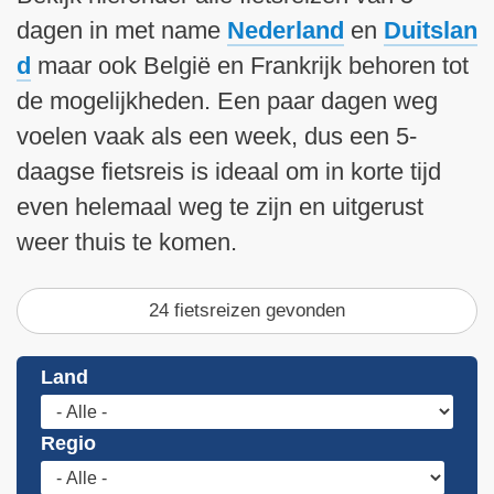
i
dagen in met name
Nederland
en
Duitslan
n
h
d
maar ook België en Frankrijk behoren tot
o
de mogelijkheden. Een paar dagen weg
u
voelen vaak als een week, dus een 5-
d
daagse fietsreis is ideaal om in korte tijd
g
even helemaal weg te zijn en uitgerust
a
a
weer thuis te komen.
n
24 fietsreizen gevonden
Land
Regio