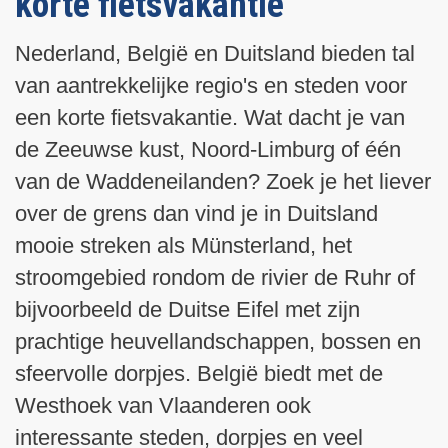
korte fietsvakantie
n
t
a
a
d
e
g
g
Nederland, België en Duitsland bieden tal
e
p
i
i
p
a
van aantrekkelijke regio's en steden voor
n
n
a
g
a
a
een korte fietsvakantie. Wat dacht je van
g
i
de Zeeuwse kust, Noord-Limburg of één
i
n
van de Waddeneilanden? Zoek je het liever
n
a
a
over de grens dan vind je in Duitsland
mooie streken als Münsterland, het
stroomgebied rondom de rivier de Ruhr of
bijvoorbeeld de Duitse Eifel met zijn
prachtige heuvellandschappen, bossen en
sfeervolle dorpjes. België biedt met de
Westhoek van Vlaanderen ook
interessante steden, dorpjes en veel