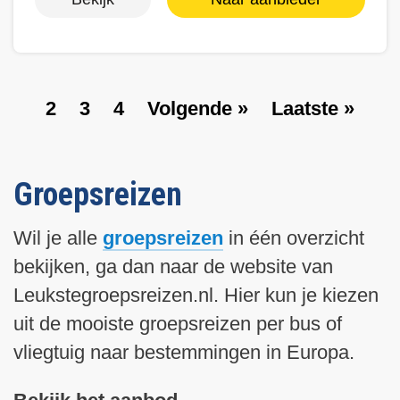
P
2
P
3
P
4
V
Volgende »
L
Laatste »
Paginering
a
a
a
o
a
g
g
g
l
a
e
e
e
g
t
Groepsreizen
e
s
n
t
Wil je alle
groepsreizen
in één overzicht
d
e
bekijken, ga dan naar de website van
e
p
p
a
Leukstegroepsreizen.nl. Hier kun je kiezen
a
g
uit de mooiste groepsreizen per bus of
g
i
vliegtuig naar bestemmingen in Europa.
i
n
n
a