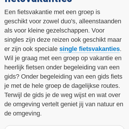
i
n
Een fietsvakantie met een groep is
h
geschikt voor zowel duo's, alleenstaanden
o
als voor kleine gezelschappen. Voor
u
d
singles zijn deze reizen ook geschikt maar
g
er zijn ook speciale
single fietsvakanties
.
a
Wil je graag met een groep op vakantie en
a
heerlijk fietsen onder begeleiding van een
n
gids? Onder begeleiding van een gids fiets
je met de hele groep de dagelijkse routes.
Terwijl de gids je de weg wijst en wat over
de omgeving vertelt geniet jij van natuur en
de omgeving.