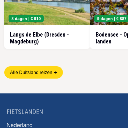
8 dagen |
€ 910
9 dagen |
€ 887
Langs de Elbe (Dresden -
Bodensee - Op
Magdeburg)
landen
Alle Duitsland reizen ➜
FIETSLANDEN
Nederland