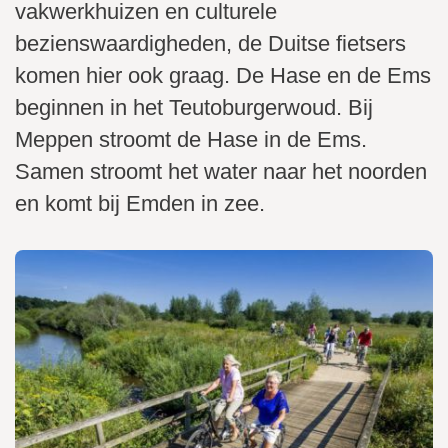
i
vakwerkhuizen en culturele
n
bezienswaardigheden, de Duitse fietsers
h
komen hier ook graag. De Hase en de Ems
o
beginnen in het Teutoburgerwoud. Bij
u
d
Meppen stroomt de Hase in de Ems.
g
Samen stroomt het water naar het noorden
a
en komt bij Emden in zee.
a
n