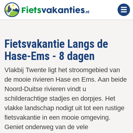
O
v
e
r
s
Fietsvakantie Langs de
l
a
Hase-Ems - 8 dagen
a
n
Vlakbij Twente ligt het stroomgebied van
e
de mooie rivieren Hase en Ems. Aan beide
n
n
Noord-Duitse rivieren vindt u
a
schilderachtige stadjes en dorpjes. Het
a
vlakke landschap nodigt uit tot een rustige
r
fietsvakantie in een mooie omgeving.
d
Geniet onderweg van de vele
e