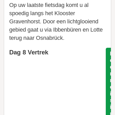
Op uw laatste fietsdag komt u al
spoedig langs het Klooster
Gravenhorst. Door een lichtglooiend
gebied gaat u via Ibbenbüren en Lotte
terug naar Osnabrück.
Dag 8 Vertrek
M
e
e
r
r
e
i
s
i
n