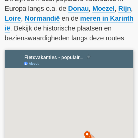
i
Europa langs o.a. de
Donau
,
Moezel
,
Rijn
,
n
h
Loire
,
Normandië
en de
meren in Karinth
o
ië
. Bekijk de historische plaatsen en
u
bezienswaardigheden langs deze routes.
d
g
a
a
n