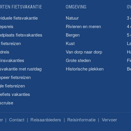
RTEN FIETSVAKANTIE
OMGEVING
O
viduele fietsvakantie
Natuur
3
epsreis
Rivieren en meren
4
dplaats fietsvakanties
Bergen
5
fietsreizen
Kust
La
dreis
Van dorp naar dorp
Ha
insvakanties
Grote steden
F
svakantie met rustdag
Historische plekken
B
peer fietsreizen
le fietsreizen
fiets vakanties
scruise
er
|
Contact
|
Reisaanbieders
|
Reisinformatie
|
Vervoer