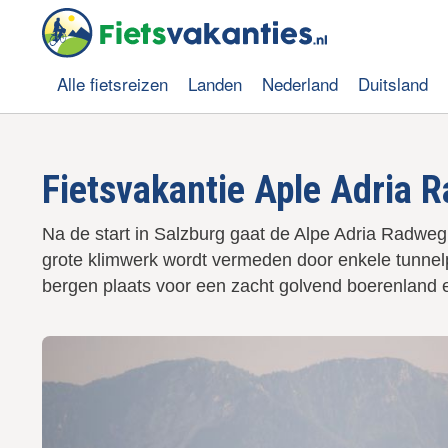
O
v
e
r
Alle fietsreizen
Landen
Nederland
Duitsland
s
Hoofdnavigatie
l
a
a
Fietsvakantie Aple Adria 
n
e
n
Na de start in Salzburg gaat de Alpe Adria Radweg
n
grote klimwerk wordt vermeden door enkele tunnelpa
a
a
bergen plaats voor een zacht golvend boerenland en
r
d
e
i
n
h
o