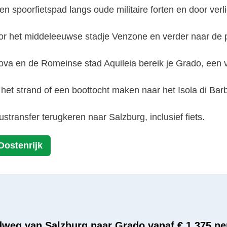
een spoorfietspad langs oude militaire forten en door verl
oor het middeleeuwse stadje Venzone en verder naar de 
va en de Romeinse stad Aquileia bereik je Grado, een v
het strand of een boottocht maken naar het Isola di Bar
stransfer terugkeren naar Salzburg, inclusief fiets.
Oostenrijk
adweg van Salzburg naar Grado vanaf € 1.375 pe