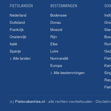
FIETSLANDEN
BESTEMMINGEN
SOO
Nederland
Bodensee
Indi
Duitsland
Donau
Gro
Frankrijk
Moezel
Stan
Oostenrijk
Rijn
Bus 
Italië
Elbe
Ron
Spanje
Loire
Gez
> Alle landen
Normandië
Fiet
Europa
Kam
> Alle bestemmingen
Sing
Race
Fiet
(c)
Fietsvakanties.nl
- alle rechten voorbehouden -
Disclaim