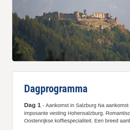
u
d
g
a
a
n
Dagprogramma
Dag 1
- Aankomst in Salzburg Na aankomst k
imposante vesting Hohensalzburg. Romantische
Oostenrijkse koffiespecialiteit. Een breed aa