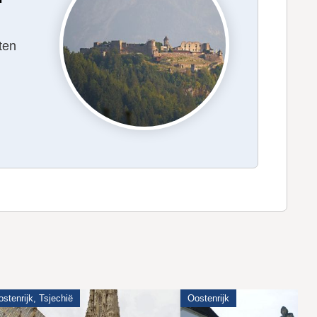
ten
stenrijk, Tsjechië
Oostenrijk