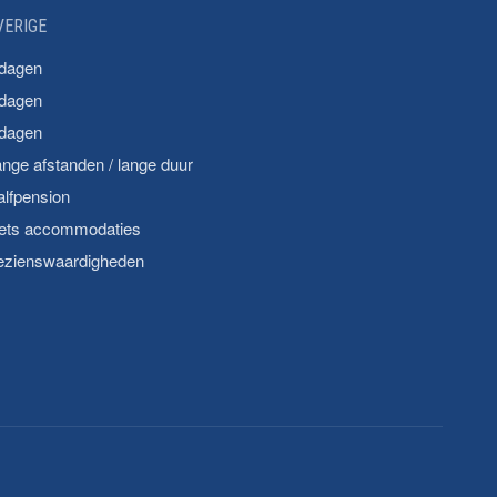
VERIGE
 dagen
 dagen
 dagen
nge afstanden / lange duur
lfpension
iets accommodaties
ezienswaardigheden