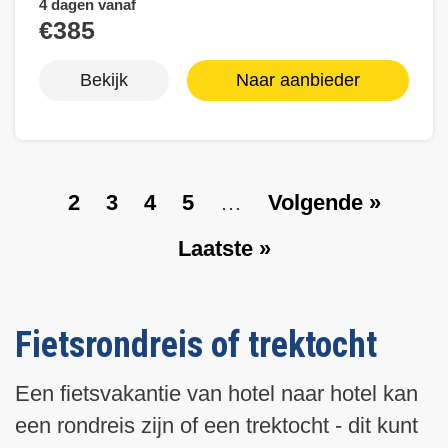
4 dagen vanaf
€385
Bekijk
Naar aanbieder
P
2
P
3
P
4
P
5
…
V
Volgende »
Paginering
a
a
a
a
o
L
Laatste »
g
g
g
g
l
a
e
e
e
e
g
a
e
t
n
Fietsrondreis of trektocht
s
d
t
e
Een fietsvakantie van hotel naar hotel kan
e
p
een rondreis zijn of een trektocht - dit kunt
p
a