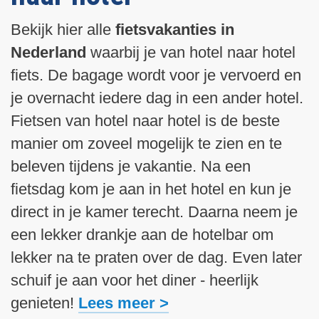
i
n
Bekijk hier alle
fietsvakanties in
h
Nederland
waarbij je van hotel naar hotel
o
fiets. De bagage wordt voor je vervoerd en
u
d
je overnacht iedere dag in een ander hotel.
g
Fietsen van hotel naar hotel is de beste
a
manier om zoveel mogelijk te zien en te
a
beleven tijdens je vakantie. Na een
n
fietsdag kom je aan in het hotel en kun je
direct in je kamer terecht. Daarna neem je
een lekker drankje aan de hotelbar om
lekker na te praten over de dag. Even later
schuif je aan voor het diner - heerlijk
genieten!
Lees meer