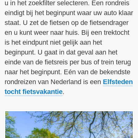
a
u in het zoekfilter selecteren. Een rondreis
g
g
i
eindigt bij het beginpunt waar uw auto klaar
i
n
staat. U zet de fietsen op de fietsendrager
n
a
en u kunt weer naar huis. Bij een trektocht
a
is het eindpunt niet gelijk aan het
beginpunt. U gaat in dat geval aan het
einde van de fietsreis per bus of trein terug
naar het beginpunt. Eén van de bekendste
rondreizen van Nederland is een
Elfsteden
tocht fietsvakantie
.