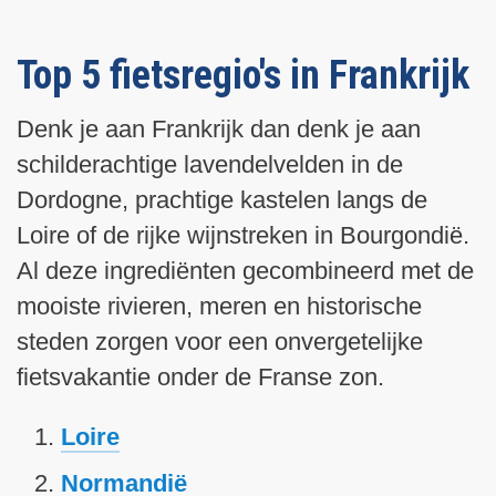
s
i
e
e
e
e
l
a
t
g
g
t
e
e
Top 5 fietsregio's in Frankrijk
e
s
p
p
n
t
a
a
Denk je aan Frankrijk dan denk je aan
d
e
g
g
schilderachtige lavendelvelden in de
e
p
i
i
p
a
Dordogne, prachtige kastelen langs de
n
n
a
g
a
a
Loire of de rijke wijnstreken in Bourgondië.
g
i
Al deze ingrediënten gecombineerd met de
i
n
mooiste rivieren, meren en historische
n
a
steden zorgen voor een onvergetelijke
a
fietsvakantie onder de Franse zon.
Loire
Normandië