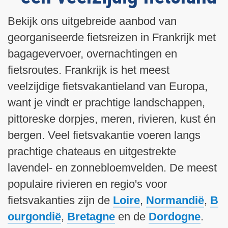
i
n
Bekijk ons uitgebreide aanbod van
h
georganiseerde fietsreizen in Frankrijk met
o
bagagevervoer, overnachtingen en
u
d
fietsroutes. Frankrijk is het meest
g
veelzijdige fietsvakantieland van Europa,
a
want je vindt er prachtige landschappen,
a
pittoreske dorpjes, meren, rivieren, kust én
n
bergen. Veel fietsvakantie voeren langs
prachtige chateaus en uitgestrekte
lavendel- en zonnebloemvelden. De meest
populaire rivieren en regio's voor
fietsvakanties zijn de
Loire
,
Normandië
,
B
ourgondië
,
Bretagne
en de
Dordogne
.