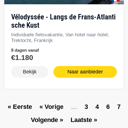
Vélodyssée - Langs de Frans-Atlanti
sche Kust
Individuele fietsvakantie, Van hotel naar hotel,
Trektocht, Frankrijk
8 dagen vanaf
€1.180
Bekijk
Naar aanbieder
E
« Eerste
V
« Vorige
…
P
3
P
4
P
6
P
7
Paginering
e
o
a
a
a
a
V
Volgende »
L
Laatste »
r
r
g
g
g
g
o
a