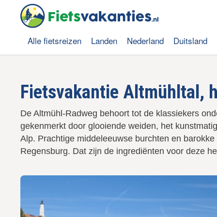
O
v
e
r
Alle fietsreizen
Landen
Nederland
Duitsland
s
Hoofdnavigatie
l
a
a
Fietsvakantie Altmühltal, 
n
e
n
De Altmühl-Radweg behoort tot de klassiekers ond
n
gekenmerkt door glooiende weiden, het kunstmati
a
a
Alp. Prachtige middeleeuwse burchten en barokke s
r
Regensburg. Dat zijn de ingrediënten voor deze heer
d
e
i
n
h
o