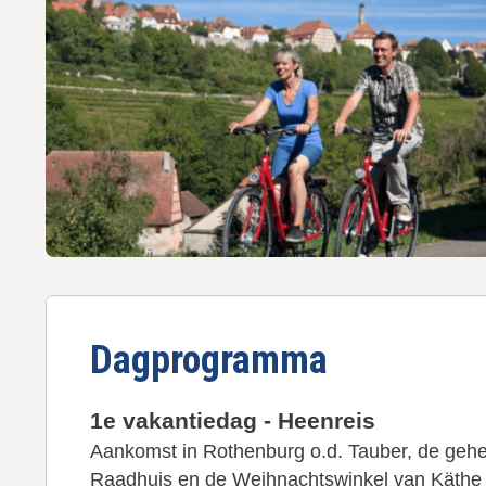
u
d
g
a
a
n
Dagprogramma
1e vakantiedag - Heenreis
Aankomst in Rothenburg o.d. Tauber, de gehe
Raadhuis en de Weihnachtswinkel van Käthe W