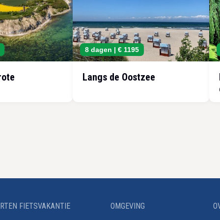
8 dagen |
€ 1195
rote
Langs de Oostzee
RTEN FIETSVAKANTIE
OMGEVING
O