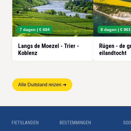
7 dagen |
€ 684
8 dagen |
€ 901
Langs de Moezel - Trier -
Rügen - de g
Koblenz
eilandtocht
Alle Duitsland reizen ➜
FIETSLANDEN
BESTEMMINGEN
SOO