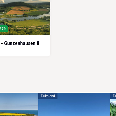
 679
l - Gunzenhausen 8
Duitsland
Du