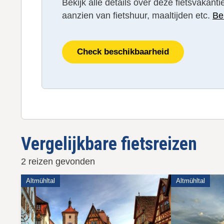
Bekijk alle details over deze fietsvakan
aanzien van fietshuur, maaltijden etc.
Be
Check beschikbaarheid
Vergelijkbare fietsreizen
2 reizen gevonden
Altmühltal
Altmühltal