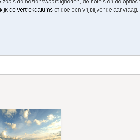
tie zoals de bezienswaardigheden, de hotels en de opties 
kijk de vertrekdatums
of doe een vrijblijvende aanvraag.