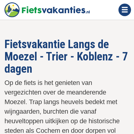
O
v
e
r
s
Fietsvakantie Langs de
l
a
Moezel - Trier - Koblenz - 7
a
n
dagen
e
n
Op de fiets is het genieten van
n
vergezichten over de meanderende
a
Moezel. Trap langs heuvels bedekt met
a
wijngaarden, burchten die vanaf
r
d
heuveltoppen uitkijken op de historische
e
steden als Cochem en door dorpen vol