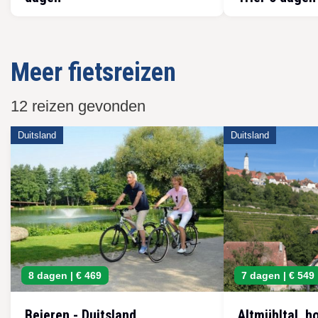
Meer fietsreizen
12 reizen gevonden
Duitsland
Duitsland
8 dagen |
€ 469
7 dagen |
€ 549
Beieren - Duitsland
Altmühltal, h