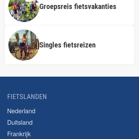
d
Groepsreis fietsvakanties
t
e
e
p
p
a
a
g
g
i
Singles fietsreizen
i
n
n
a
a
FIETSLANDEN
Nederland
Duitsland
Frankrijk