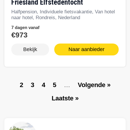
Friesland Elfstedentocht
Halfpension, Individuele fietsvakantie, Van hotel
naar hotel, Rondreis, Nederland
7 dagen vanaf
€973
Bekijk
Naar aanbieder
P
2
P
3
P
4
P
5
…
V
Volgende »
Paginering
a
a
a
a
o
L
Laatste »
g
g
g
g
l
a
e
e
e
e
g
a
e
t
n
s