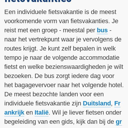
i
n
Een individuele fietsvakantie is de meest
h
voorkomende vorm van fietsvakanties. Je
o
reist met een groep - meestal per
bus
-
u
d
naar het vertrekpunt waar je vervolgens de
g
routes krijgt. Je kunt zelf bepalen in welk
a
tempo je naar de volgende accommodatie
a
fietst en welke bezienswaardigheden je wilt
n
bezoeken. De bus zorgt iedere dag voor
het bagagevervoer naar het volgende hotel.
De meest bezochte landen voor een
individuele fietsvakantie zijn
Duitsland
,
Fr
ankrijk
en
Italië
. Wil je liever fietsen onder
begeleiding van een gids, kijk dan bij de
gr