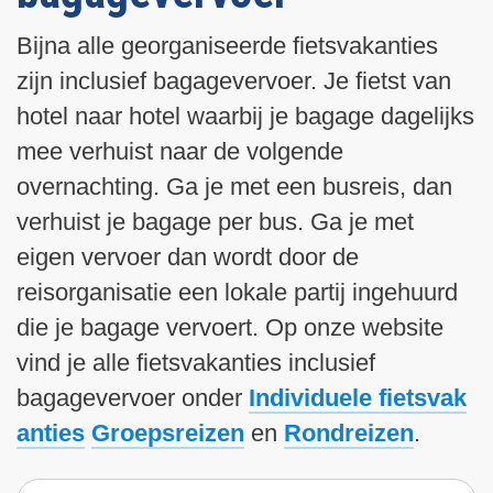
i
n
Bijna alle georganiseerde fietsvakanties
h
zijn inclusief bagagevervoer. Je fietst van
o
hotel naar hotel waarbij je bagage dagelijks
u
d
mee verhuist naar de volgende
g
overnachting. Ga je met een busreis, dan
a
verhuist je bagage per bus. Ga je met
a
eigen vervoer dan wordt door de
n
reisorganisatie een lokale partij ingehuurd
die je bagage vervoert. Op onze website
vind je alle fietsvakanties inclusief
bagagevervoer onder
Individuele fietsvak
anties
Groepsreizen
en
Rondreizen
.