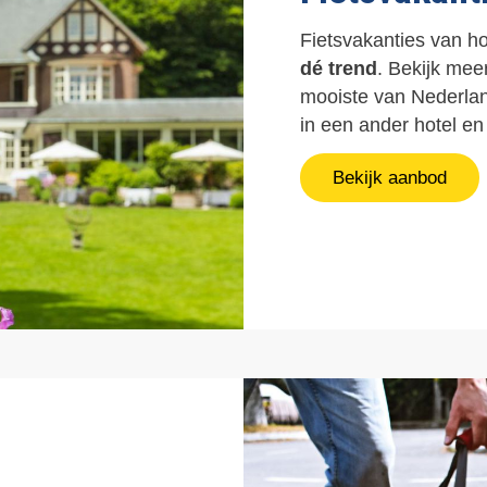
g
p
i
a
Fietsvakanties van ho
n
g
dé trend
. Bekijk mee
a
i
mooiste van Nederlan
n
in een ander hotel e
a
Bekijk aanbod