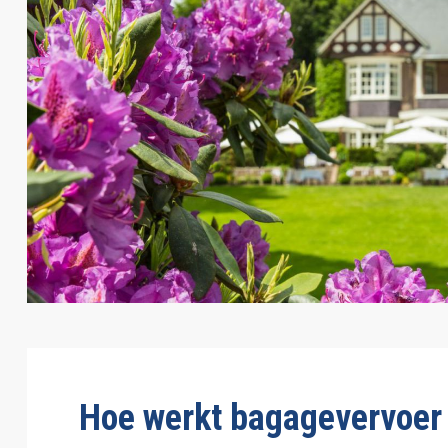
g
i
n
a
Hoe werkt bagagevervoer