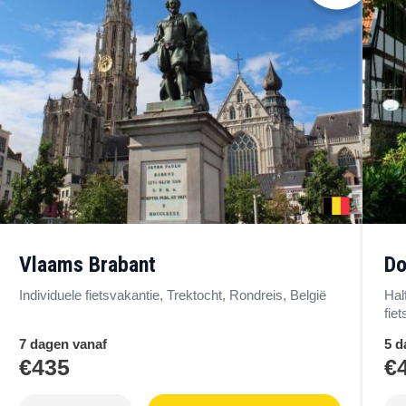
Vlaams Brabant
d
Individuele fietsvakantie, Trektocht, Rondreis, België
Hal
fie
7 dagen vanaf
5 d
€435
€