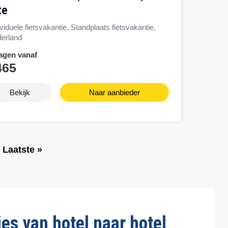
te
ividuele fietsvakantie, Standplaats fietsvakantie,
erland
agen vanaf
465
Bekijk
Naar aanbieder
L
Laatste »
a
a
t
s
t
e
es van hotel naar hotel
p