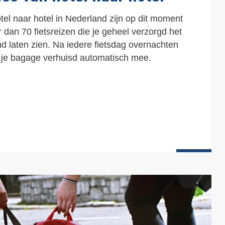
a
g
tel naar hotel
in Nederland zijn op dit moment
i
r dan 70 fietsreizen die je geheel verzorgd het
n
d laten zien. Na iedere fietsdag overnachten
a
n je bagage verhuisd automatisch mee.