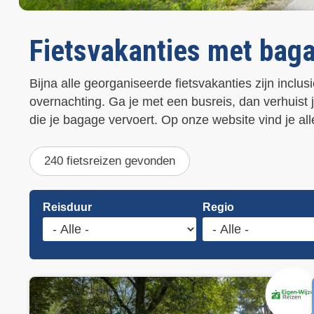
u
d
g
Fietsvakanties met bag
a
a
n
Bijna alle georganiseerde fietsvakanties zijn inclu
overnachting. Ga je met een busreis, dan verhuist 
die je bagage vervoert. Op onze website vind je al
240 fietsreizen gevonden
Reisduur
Regio