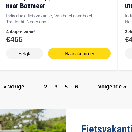
naar Boxmeer
ut
Individuele fietsvakantie, Van hotel naar hotel,
Ind
Trektocht, Nederland
Ned
4 dagen vanaf
3 d
€455
€
Bekijk
Naar aanbieder
V
« Vorige
…
P
2
P
3
P
5
P
6
…
V
Volgende »
o
a
a
a
a
o
r
g
g
g
g
l
i
e
e
e
e
g
g
e
e
n
p
d
Fietsvakanti
a
e