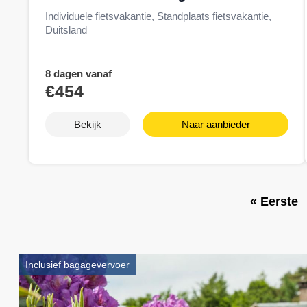
Individuele fietsvakantie, Standplaats fietsvakantie,
Duitsland
8 dagen vanaf
€454
Bekijk
Naar aanbieder
E
« Eerste
Paginering
e
r
s
t
Inclusief bagagevervoer
e
p
a