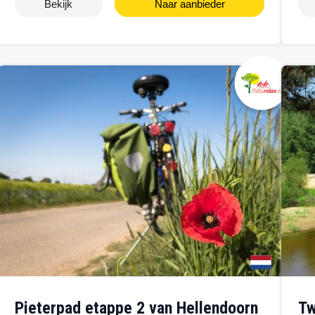
Bekijk
Naar aanbieder
Pieterpad etappe 2 van Hellendoorn
Twente ontdekken, Ootmarsum, De L