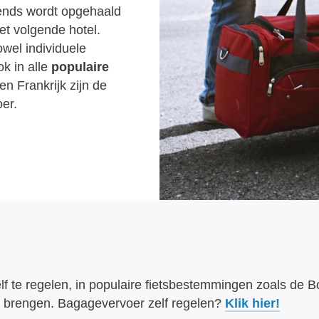
tends wordt opgehaald
het volgende hotel.
owel individuele
ok in alle
populaire
en Frankrijk zijn de
oer.
?
f te regelen, in populaire fietsbestemmingen zoals de B
l brengen. Bagagevervoer zelf regelen?
Klik hier!