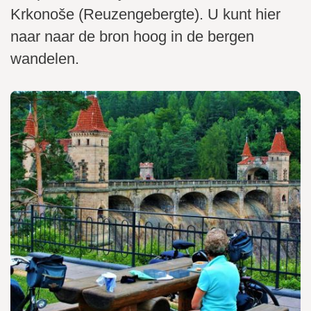
i
Krkonoše (Reuzengebergte). U kunt hier
n
naar naar de bron hoog in de bergen
h
o
wandelen.
u
d
g
a
a
n