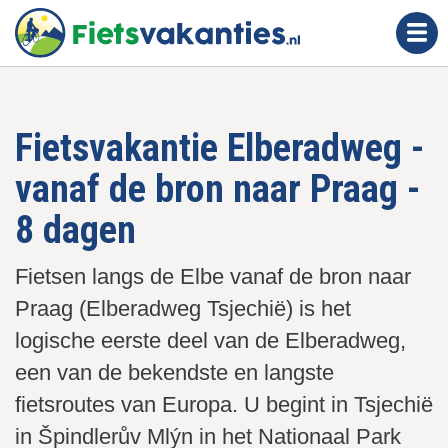
O
v
e
r
s
Fietsvakantie Elberadweg -
l
a
vanaf de bron naar Praag -
a
n
8 dagen
e
n
Fietsen langs de Elbe vanaf de bron naar
n
Praag (Elberadweg Tsjechië) is het
a
logische eerste deel van de Elberadweg,
a
een van de bekendste en langste
r
d
fietsroutes van Europa. U begint in Tsjechië
e
in Špindlerův Mlýn in het Nationaal Park