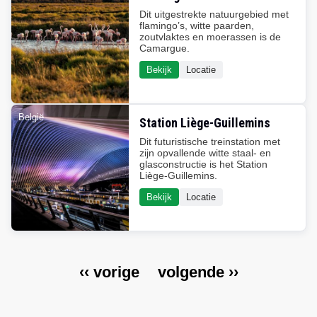
Dit uitgestrekte natuurgebied met
flamingo’s, witte paarden,
zoutvlaktes en moerassen is de
Camargue.
Bekijk
Locatie
België
Station Liège-Guillemins
Dit futuristische treinstation met
zijn opvallende witte staal- en
glasconstructie is het Station
Liège-Guillemins.
Bekijk
Locatie
V
‹‹ vorige
V
volgende ››
Paginering
o
o
r
l