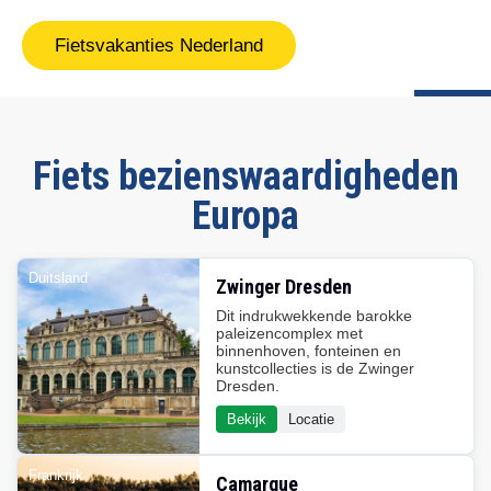
Fietsvakanties Nederland
Fiets bezienswaardigheden
Europa
Duitsland
Zwinger Dresden
Dit indrukwekkende barokke
paleizencomplex met
binnenhoven, fonteinen en
kunstcollecties is de Zwinger
Dresden.
Bekijk
Locatie
Frankrijk
Camargue