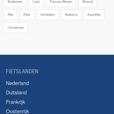
Bodensee
Loire
Passau-Wenen
Moezel
Rijn
Elbe
Vennbahn
Mallorca
Karinthië
IJsselmeer
FIETSLANDEN
Nederland
Duitsland
Frankrijk
Oostenrijk