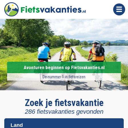
O
v
e
r
s
l
a
a
n
Avonturen beginnen op Fietsvakanties.nl
e
n
De nummer 1 in fietsreizen
n
a
a
Zoek je fietsvakantie
r
286 fietsvakanties gevonden
d
e
Land