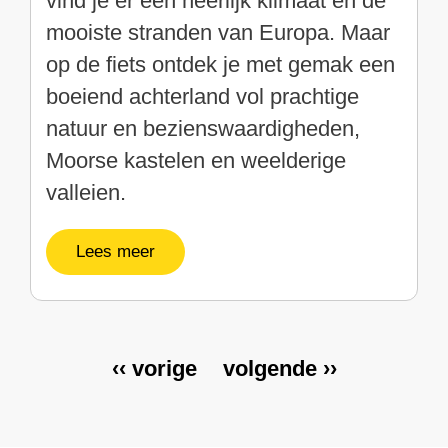
vind je er een heerlijk klimaat en de
mooiste stranden van Europa. Maar
op de fiets ontdek je met gemak
een
boeiend achterland vol prachtige
natuur en bezienswaardigheden,
Moorse kastelen en weelderige
valleien.
Lees meer
V
‹‹ vorige
V
volgende ››
Paginering
o
o
r
l
i
g