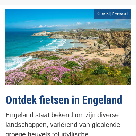
i
g
g
e
Kust bij Cornwall
e
n
p
d
a
e
g
p
i
a
n
g
a
i
n
a
Ontdek fietsen in Engeland
Engeland staat bekend om zijn diverse
landschappen, variërend van glooiende
groene heuvels tot idyllische