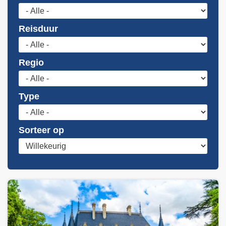
i
n
h
Reisduur
o
u
Regio
d
g
a
Type
a
n
Sorteer op