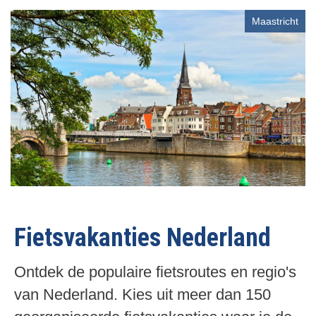
g
e
Maastricht
e
n
p
d
a
e
g
p
i
a
n
g
a
i
n
a
Fietsvakanties Nederland
Ontdek de populaire fietsroutes en regio's
van Nederland. Kies uit meer dan 150