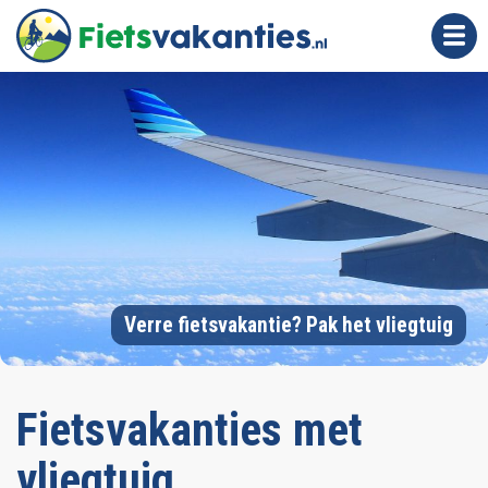
O
v
e
Image
r
s
l
a
a
n
e
n
n
Verre fietsvakantie? Pak het vliegtuig
a
a
r
Fietsvakanties met
d
e
vliegtuig