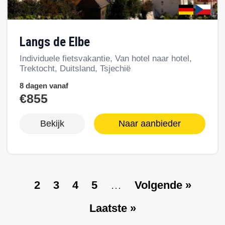
Langs de Elbe
Individuele fietsvakantie, Van hotel naar hotel,
Trektocht, Duitsland, Tsjechië
8 dagen vanaf
€855
Bekijk
Naar aanbieder
P
2
P
3
P
4
P
5
…
V
Volgende »
Paginering
a
a
a
a
o
L
Laatste »
g
g
g
g
l
a
e
e
e
e
g