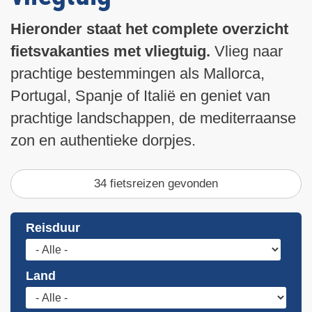
i
n
Hieronder staat het complete overzicht
h
fietsvakanties met vliegtuig.
Vlieg naar
o
prachtige bestemmingen als Mallorca,
u
d
Portugal, Spanje of Italië en geniet van
g
prachtige landschappen, de mediterraanse
a
zon en authentieke dorpjes.
a
n
34 fietsreizen gevonden
Reisduur
Land