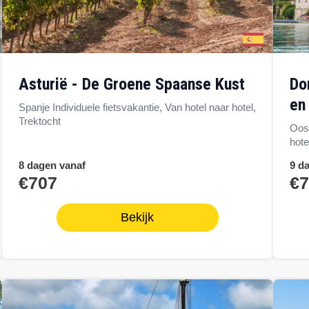
Asturië - De Groene Spaanse Kust
Donauradweg van Passau naar Wen
en
Spanje Individuele fietsvakantie, Van hotel naar hotel,
Trektocht
Oost
hote
8 dagen vanaf
9 d
€707
€
Bekijk