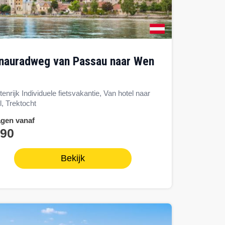
enrijk Individuele fietsvakantie, Van hotel naar
l, Trektocht
agen vanaf
790
Bekijk