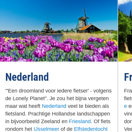
Nederland
F
"'Een droomland voor iedere fietser' - volgens
Fra
de Lonely Planet". Je zou het bijna vergeten
fie
maar wat heeft
Nederland
veel te bieden als
e
e
fietsland. Prachtige Hollandse landschappen
vin
in bijvoorbeeld Zeeland en
Friesland
. Of fiets
dor
rondom het
IJsselmeer
of de
Elfstedentocht
Vee