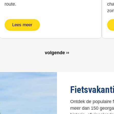
route.
cha
zo
Lees meer
V
volgende ››
o
l
g
e
n
d
Fietsvakant
e
p
a
Ontdek de populaire f
g
meer dan 150 georgani
i