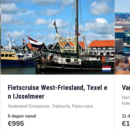
Fietscruise West-Friesland, Texel e
V
n IJsselmeer
Dene
hote
Nederland Groepsreis, Trektocht, Fietscruise
6 dagen vanaf
11 
€995
€1