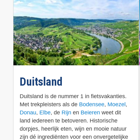
Duitsland
Duitsland is de nummer 1 in fietsvakanties.
Met trekpleisters als de
Bodensee
,
Moezel
,
Donau
,
Elbe
, de
Rijn
en
Beieren
weet dit
land iedereen te betoveren. Historische
dorpjes, heerlijk eten, wijn en mooie natuur
zijn dé ingrediënten voor een onvergetelijke